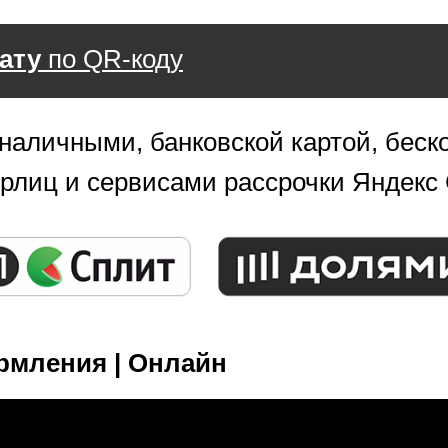
ату
по QR-коду
наличными, банковской картой, беско
юрлиц и сервисами рассрочки Яндекс
рмления | Онлайн