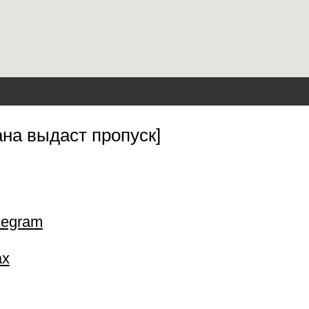
на выдаст пропуск]
legram
ax