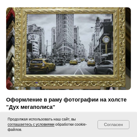
Оформление в раму фотографии на холсте
"Дух мегаполиса"
Эффектная черно-белая фотография с акцентами
Продолжая использовать наш сайт, вы
знаменитых желтых такси Нью-Йорка, напечатанная
Согласен
соглашаетесь с условиями
обработки cookie-
файлов.
Telegram
Мах
Позвонить
на холсте и оформленная в роскошную золотую раму.